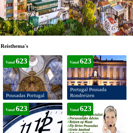
Reisthema's
623
623
Vanaf
Vanaf
Portugal Pousada
Pousadas Portugal
Rondreizen
623
623
Vanaf
Vanaf