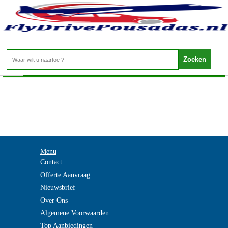
-
Home
>
Menu
Contact
Offerte Aanvraag
Nieuwsbrief
Over Ons
Algemene Voorwaarden
Top Aanbiedingen