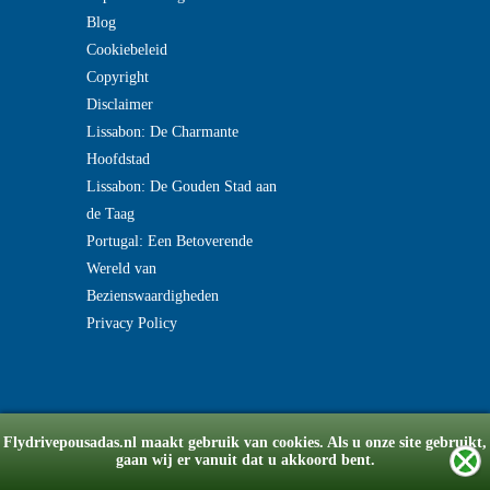
Blog
Cookiebeleid
Copyright
Disclaimer
Lissabon: De Charmante
Hoofdstad
Lissabon: De Gouden Stad aan
de Taag
Portugal: Een Betoverende
Wereld van
Bezienswaardigheden
Privacy Policy
Flydrivepousadas.nl maakt gebruik van cookies. Als u onze site gebruikt,
gaan wij er vanuit dat u akkoord bent.
© Copyright 2008-2026 flydrivepousadas.nl
v2.0191031